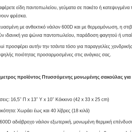
ταφέρετε είδη παντοπωλείου, γεύματα σε πακέτο ή κατεψυγμένα 
νουν φρέσκα.
υασμένη με ανθεκτικό νάιλον 600D και με θερμομόνωση, η στιβ
ύν ιδανική για ψώνια παντοπωλείου, παράδοση φαγητού ή υπαί
ui προσφέρει αυτήν την τσάντα τόσο για παραγγελίες χονδρική
υψηλής ποιότητας προσαρμοσμένες στις ανάγκες σας.
άμετρος προϊόντος Πτυσσόμενης μονωμένης σακούλας γι
σεις: 16,5" Π x 13" Υ x 10" Κόκκινο (42 x 33 x 25 cm)
ικότητα: Χωράει έως και 40 λίβρες (18 κιλά)
: 600D αδιάβροχο νάιλον εξωτερική, μονωμένη θερμική επένδυσ