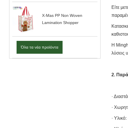
Είτε με
παραμέ
X-Mas PP Non Woven
Lamination Shopper
Κατασκε
καθιστο
Η Mingh
Όλα τα νέα προϊόντα
λύσεις 
2. Παρ
· Διαστά
· Χωρητ
· Υλικό