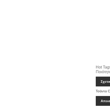
Hot Tag
Ποιότητ
Σχετι
Τσάντα C
Αποσ