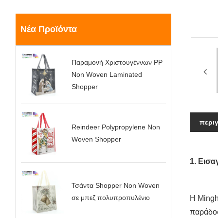
Νέα Προϊόντα
Παραμονή Χριστουγέννων PP
Non Woven Laminated
Shopper
περι
Reindeer Polypropylene Non
Woven Shopper
1. Εισ
Τσάντα Shopper Non Woven
σε μπεζ πολυπροπυλένιο
Η Mingh
παράδοσ