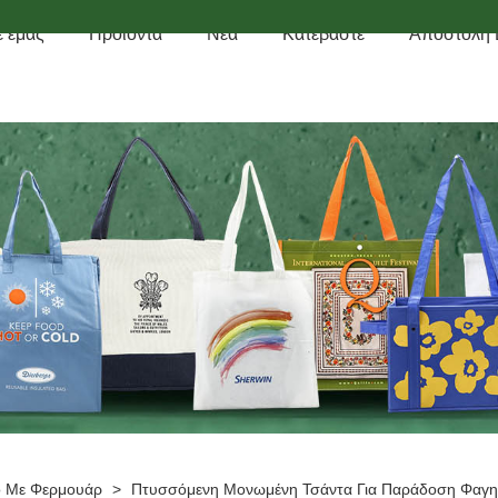
ε εμάς
Προϊόντα
Νέα
Κατεβάστε
Αποστολή
μο Με Φερμουάρ
>
Πτυσσόμενη Μονωμένη Τσάντα Για Παράδοση Φαγη