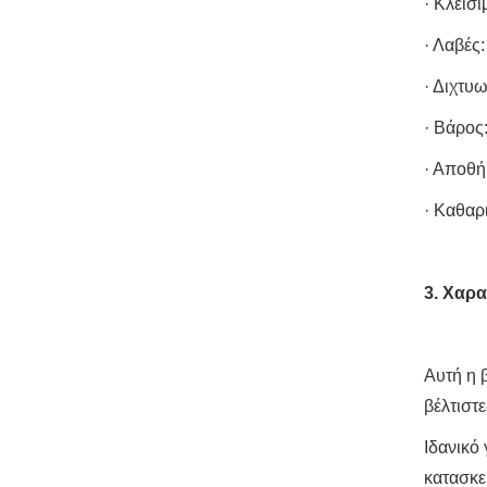
· Κλείσ
· Λαβές
· Διχτυ
· Βάρος:
· Αποθή
· Καθαρ
3. Χαρ
Αυτή η 
βέλτιστ
Ιδανικό
κατασκε