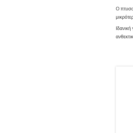
Ο πτυσσ
μικρότε
Ιδανική 
ανθεκτι