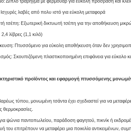
ιμο: Διπλό τράβηγμα με φερμουάρ για εύκολη πρόσβαση και κλεί
: Ισχυρές λαβές από πολυ ιστό για εύκολη μεταφορά
ωτή τσέπη: Εξωτερική δικτυωτή τσέπη για την αποθήκευση μικρ
 2,4 λίβρες (1,1 κιλό)
κευση: Πτυσσόμενο για εύκολη αποθήκευση όταν δεν χρησιμοπο
ισμός: Σκουπιζόμενη πλαστικοποιημένη επιφάνεια για εύκολο 
ακτηριστικό προϊόντος και εφαρμογή πτυσσόμενης μονωμ
βαρέως τύπου, μονωμένη τσάντα έχει σχεδιαστεί για να μεταφέρ
ες θερμοκρασίες.
 για ψώνια παντοπωλείου, παράδοση φαγητού, πικνίκ ή εκδρομές
υή του επιτρέπουν να μεταφέρει μια ποικιλία αντικειμένων, 