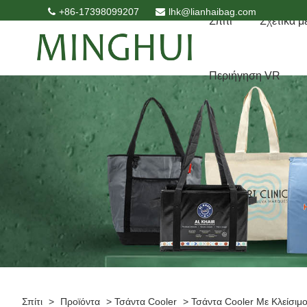
+86-17398099207
lhk@lianhaibag.com
Σπίτι
Σχετικά μ
Περιήγηση VR
Σπίτι
>
Προϊόντα
>
Τσάντα Cooler
>
Τσάντα Cooler Με Κλείσι