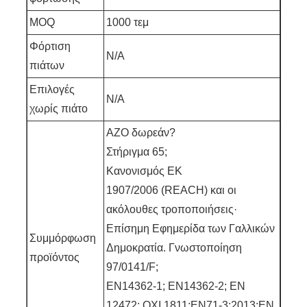
MOQ
1000 τεμ
Φόρτιση
N/A
πιάτων
Επιλογές
N/A
χωρίς πιάτο
AZO δωρεάν?
Στήριγμα 65;
Κανονισμός ΕΚ
1907/2006 (REACH) και οι
ακόλουθες τροποποιήσεις·
Επίσημη Εφημερίδα των Γαλλικών
Συμμόρφωση
Δημοκρατία. Γνωστοποίηση
προϊόντος
97/0141/F;
EN14362-1; EN14362-2; EN
12472; ΟΧΙ 1811;EN71-3:2013;EN