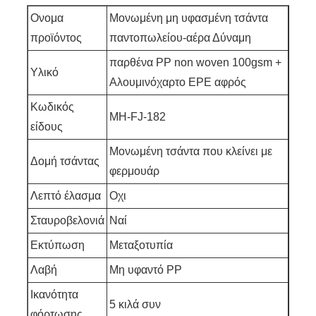
Ονομα
Μονωμένη μη υφασμένη τσάντα
προϊόντος
παντοπωλείου-αέρα Δύναμη
παρθένα PP non woven 100gsm +
Υλικό
Αλουμινόχαρτο EPE αφρός
Κωδικός
MH-FJ-182
είδους
Μονωμένη τσάντα που κλείνει με
Δομή τσάντας
φερμουάρ
Λεπτό έλασμα
Οχι
Σταυροβελονιά
Ναί
Εκτύπωση
Μεταξοτυπία
Λαβή
Μη υφαντό PP
Ικανότητα
5 κιλά συν
φόρτωσης