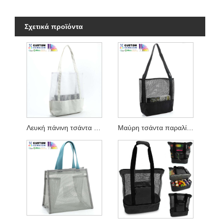
Σχετικά προϊόντα
Λευκή πάνινη τσάντα παραλίας με πλέγμα πολυεστέρα
Μαύρη τσάντα παραλίας Polycotton Mesh Canvas