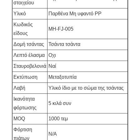
στοιχείου
Υλικό
Παρθένα Μη υφαντό PP
Κωδικός
MH-FJ-005
είδους
Δομή τσάντας
Τσάντα τσάντα
Λεπτό έλασμα
Οχι
Σταυροβελονιά
Ναί
Εκτύπωση
Μεταξοτυπία
Λαβή
Υλικό ίδιο με το σώμα της τσάντας
Ικανότητα
5 κιλά συν
φόρτωσης
MOQ
1000 τεμ
Φόρτιση
N/A
πιάτων