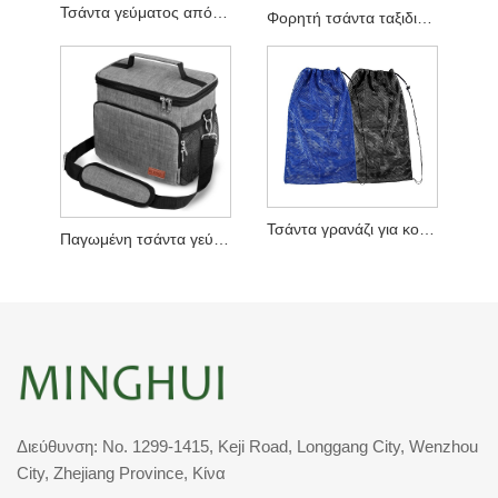
Τσάντα γεύματος από διχτυωτό πολυεστέρα W Κλείσιμο με βρόχο με γάντζο
Φορητή τσάντα ταξιδιού από δίχτυ
Τσάντα γρανάζι για κολύμβηση με αναπνευστήρα
Παγωμένη τσάντα γεύματος με λουράκι
Διεύθυνση: No. 1299-1415, Keji Road, Longgang City, Wenzhou
City, Zhejiang Province, Κίνα