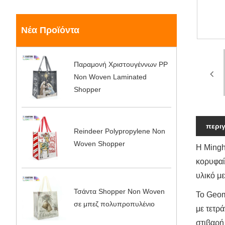
Νέα Προϊόντα
Παραμονή Χριστουγέννων PP
Non Woven Laminated
Shopper
περι
Reindeer Polypropylene Non
Woven Shopper
Η Mingh
κορυφαί
υλικό μ
Τσάντα Shopper Non Woven
Το Geom
σε μπεζ πολυπροπυλένιο
με τετρ
στιβαρή