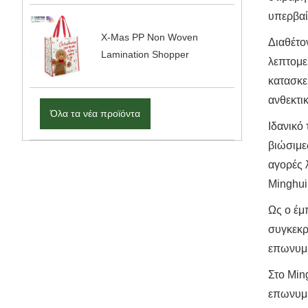
υπερβαί
X-Mas PP Non Woven
Διαθέτο
Lamination Shopper
λεπτομε
κατασκε
ανθεκτι
Όλα τα νέα προϊόντα
Ιδανικό
βιώσιμε
αγορές 
Minghui
Ως ο έμ
συγκεκρ
επωνυμί
Στο Min
επωνυμί