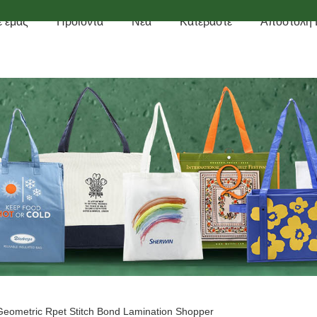
ε εμάς
Προϊόντα
Νέα
Κατεβάστε
Αποστολή
Geometric Rpet Stitch Bond Lamination Shopper