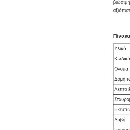
βιώσιμη
αξιόπισ
Πίνακ
Υλικό
Κωδικό
Ονομα 
Δομή τ
Λεπτό 
Σταυρο
Εκτύπ
Λαβή
Ικανότη