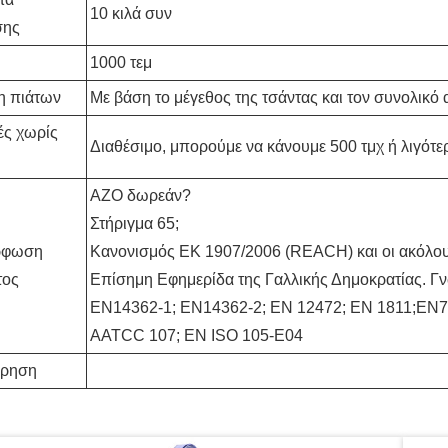
10 κιλά συν
σης
1000 τεμ
η πιάτων
Με βάση το μέγεθος της τσάντας και τον συνολικό
ές χωρίς
Διαθέσιμο, μπορούμε να κάνουμε 500 τμχ ή λιγότε
AZO δωρεάν?
Στήριγμα 65;
ρφωση
Κανονισμός ΕΚ 1907/2006 (REACH) και οι ακόλου
τος
Επίσημη Εφημερίδα της Γαλλικής Δημοκρατίας. Γ
EN14362-1; EN14362-2; EN 12472; EN 1811;EN7
AATCC 107; EN ISO 105-E04
ήρηση