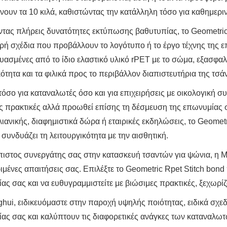
νουν τα 10 κιλά, καθιστώντας την κατάλληλη τόσο για καθημερι
ντας πλήρεις δυνατότητες εκτύπωσης βαθυτυπίας, το Geometric 
ρή σχέδια που προβάλλουν το λογότυπο ή το έργο τέχνης της επ
υασμένες από το ίδιο ελαστικό υλικό rPET με το σώμα, εξασφαλ
κότητα και τα φιλικά προς το περιβάλλον διαπιστευτήρια της τσά
 τόσο για καταναλωτές όσο και για επιχειρήσεις με οικολογική 
ς πρακτικές αλλά προωθεί επίσης τη δέσμευση της επωνυμίας σα
λιανικής, διαφημιστικά δώρα ή εταιρικές εκδηλώσεις, το Geome
 συνδυάζει τη λειτουργικότητα με την αισθητική.
πιστος συνεργάτης σας στην κατασκευή τσαντών για ψώνια, η 
ιμένες απαιτήσεις σας. Επιλέξτε το Geometric Rpet Stitch bon
ας σας και να ευθυγραμμιστείτε με βιώσιμες πρακτικές, ξεχωρί
ghui, ειδικευόμαστε στην παροχή υψηλής ποιότητας, ειδικά σχε
ας σας και καλύπτουν τις διαφορετικές ανάγκες των καταναλωτώ