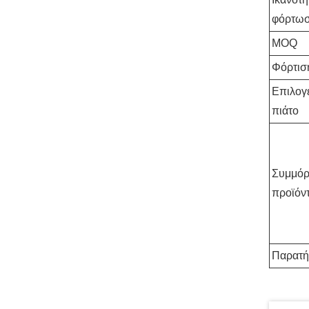
φόρτω
MOQ
Φόρτισ
Επιλογ
πιάτο
Συμμό
προϊόν
Παρατ