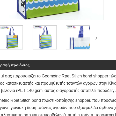
γραφή προϊόντος
ui σας παρουσιάζει το Geometric Rpet Stitch bond shopper πλ
ος κατασκευαστής και προμηθευτής τσαντών αγορών στην Κίν
ε βελονιά rPET 140 gsm, αυτός ο αγοραστής αποτελεί παράδειγμ
etric Rpet Stitch bond πλαστικοποίησης shopper, που προσδιορ
άγωνη γωνιακή δομή τσάντας αγορών που εξασφαλίζει άφθονο χ
 πλαστικοποίηση και σταυροβελονιά, αυτή η τσάντα προσφέρει