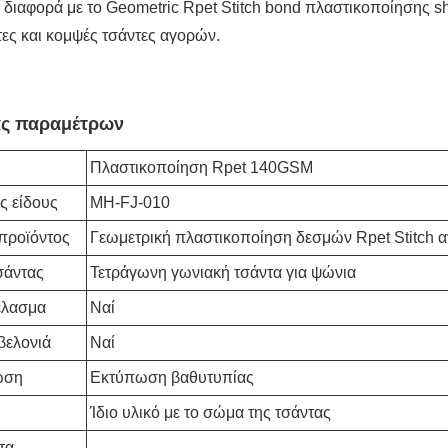
 διαφορά με το Geometric Rpet Stitch bond πλαστικοποίησης sh
τες και κομψές τσάντες αγορών.
ας παραμέτρων
Πλαστικοποίηση Rpet 140GSM
ς είδους
MH-FJ-010
προϊόντος
Γεωμετρική πλαστικοποίηση δεσμών Rpet Stitch 
σάντας
Τετράγωνη γωνιακή τσάντα για ψώνια
έλασμα
Ναί
βελονιά
Ναί
ωση
Εκτύπωση βαθυτυπίας
Ίδιο υλικό με το σώμα της τσάντας
τα