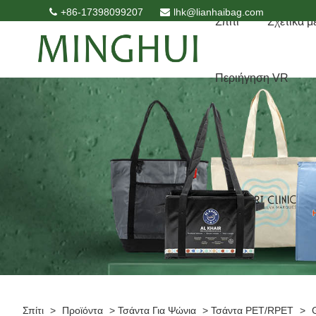
+86-17398099207
lhk@lianhaibag.com
Σπίτι
Σχετικά μ
Περιήγηση VR
Σπίτι
>
Προϊόντα
>
Τσάντα Για Ψώνια
>
Τσάντα PET/RPET
>