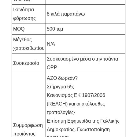
Ικανότητα
8 κιλά παραπάνω
φόρτωσης
MOQ
500 τεμ
Μέγεθος
N/A
χαρτοκιβωτίου
Συσκευασμένο μέσα στην τσάντα
Συσκευασία
OPP
AZO δωρεάν?
Στήριγμα 65;
Κανονισμός ΕΚ 1907/2006
(REACH) και οι ακόλουθες
τροπολογίες·
Επίσημη Εφημερίδα της Γαλλικής
Συμμόρφωση
Δημοκρατίας. Γνωστοποίηση
προϊόντος