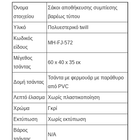
Όνομα
Σάκοι αποθήκευσης συμπίεσης
στοιχείου
βαρέως τύπου
Υλικό
Πολυεστερικό twill
Κωδικός
MH-FJ-572
είδους
Μέγεθος
60 x 40 x 35 εκ
τσάντας
Τσάντα με φερμουάρ με παράθυρο
Δομή τσάντας
από PVC
Λεπτό έλασμα
Χωρίς πλαστικοποίηση
Χρώμα
Γκρί
Εκτύπωση
Χωρίς εκτύπωση
Βάρος
N/A
τσάντας