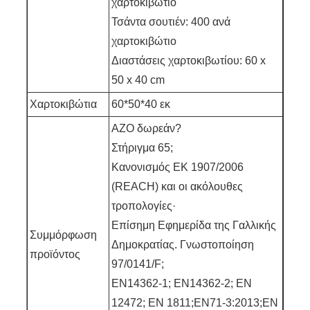
χαρτοκιβώτιο
Τσάντα σουτιέν: 400 ανά
χαρτοκιβώτιο
Διαστάσεις χαρτοκιβωτίου: 60 x
50 x 40 cm
Χαρτοκιβώτια
60*50*40 εκ
AZO δωρεάν?
Στήριγμα 65;
Κανονισμός ΕΚ 1907/2006
(REACH) και οι ακόλουθες
τροπολογίες·
Επίσημη Εφημερίδα της Γαλλικής
Συμμόρφωση
Δημοκρατίας. Γνωστοποίηση
προϊόντος
97/0141/F;
EN14362-1; EN14362-2; EN
12472; EN 1811;EN71-3:2013;EN