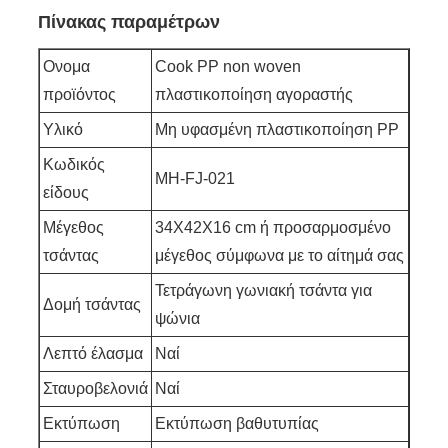
Πίνακας παραμέτρων
Ονομα
Cook PP non woven
προϊόντος
πλαστικοποίηση αγοραστής
Υλικό
Μη υφασμένη πλαστικοποίηση PP
Κωδικός
MH-FJ-021
είδους
Μέγεθος
34X42X16 cm ή προσαρμοσμένο
τσάντας
μέγεθος σύμφωνα με το αίτημά σας
Τετράγωνη γωνιακή τσάντα για
Δομή τσάντας
ψώνια
Λεπτό έλασμα
Ναί
Σταυροβελονιά
Ναί
Εκτύπωση
Εκτύπωση βαθυτυπίας