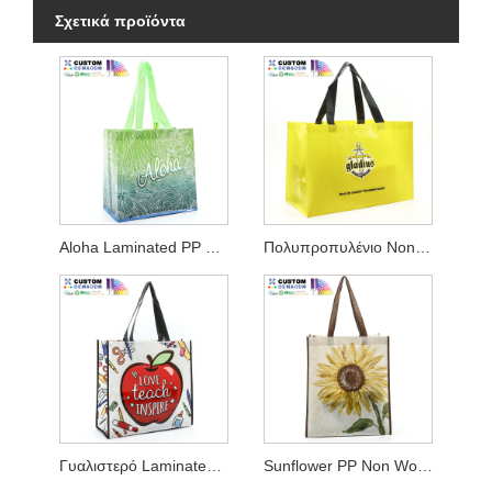
Σχετικά προϊόντα
Aloha Laminated PP Non Woven Shopper
Πολυπροπυλένιο Non Woven Shopper W / Wide Gusset
Γυαλιστερό Laminated Non-woven Tote Shopper
Sunflower PP Non Woven Shopper Tote