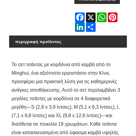
Facebook
X
WhatsApp
Pinterest
LinkedIn
Share
περιγραφή προϊόντος
Το σετ τσάντας με κορδόνια από καμβά από το
Minghui, ένα αξιόπιστο εργοστάσιο στην Κίνα,
προσφέρει μια πρακτική λύση για τις καθημερινές
ανάγκες αποθήκευσης. Αυτό το σετ περιλαμβάνει 3
μεγάλες τσάντες με κορδόνια σε 4 διαφορετικά
μεγέθη—S (2,8 x 3,9 ίντσες), M (5,1 x 6,3 ίντσες), L
(7,1 x 9,8 ίντσες) και XL (9,8 x 12,6 ίντσες)—και
διατίθεται σε ποικιλία 19 χρωμάτων. Κάθε τσάντα
είναι κατασκευασμένη από ύφασμα καμβά υψηλής