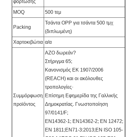
φόρτωσης
MOQ
500 τεμ
Τσάντα OPP για τσάντα 500 τμχ
Packing
(διπλωμένη)
Χαρτοκιβώτια
α/α
AZO δωρεάν?
Στήριγμα 65;
Κανονισμός ΕΚ 1907/2006
(REACH) και οι ακόλουθες
τροπολογίες·
Συμμόρφωση
Επίσημη Εφημερίδα της Γαλλικής
προϊόντος
Δημοκρατίας. Γνωστοποίηση
97/0141/F;
EN14362-1; EN14362-2; EN 12472;
EN 1811;EN71-3:2013;EN ISO 105-